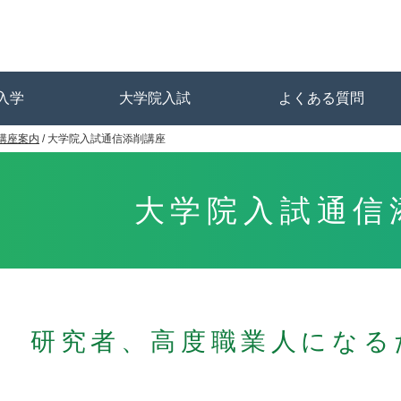
入学
大学院入試
よくある質問
講座案内
/
大学院入試通信添削講座
ト
流れ
通信添削講座
書の書き方講座
め方
一覧
学講座お申込み
講座案内
学習方法
受講サポート
合格者の声
お申込みの流れ
大学院入試通信添削講座
研究計画書・志望理由書の書き方講座
学習の進め方
添削指導
受験資料
合格大学院一覧
大学院入試講座お申込み
大学院入試通信
研究者、高度職業人になる