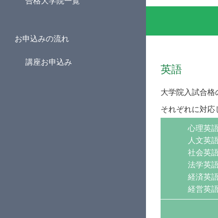
合格大学院一覧
お申込みの流れ
講座お申込み
英語
大学院入試合格
それぞれに対応
心理英
人文英
社会英
法学英
経済英
経営英