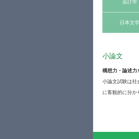
会計学
日本文
小論文
構想力・論述力
小論文試験は社
に客観的に分か