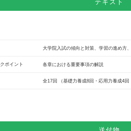
テキスト
大学院入試の傾向と対策、学習の進め方
クポイント
各章における重要事項の解説
全17回 （基礎力養成8回・応用力養成4
送付物