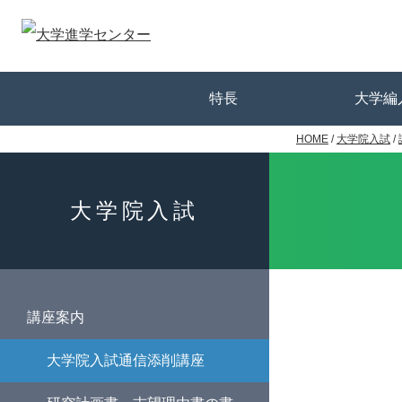
ホーム
特長
大学編
HOME
/
大学院入試
/
講座案内
学習方法
受講サポー
合格者の声
お申込みの
大学編入
志望理由
学習の進
添削指導
受験資料
合格大学
大学編入
大学院入試
講座案内
大学院入試通信添削講座