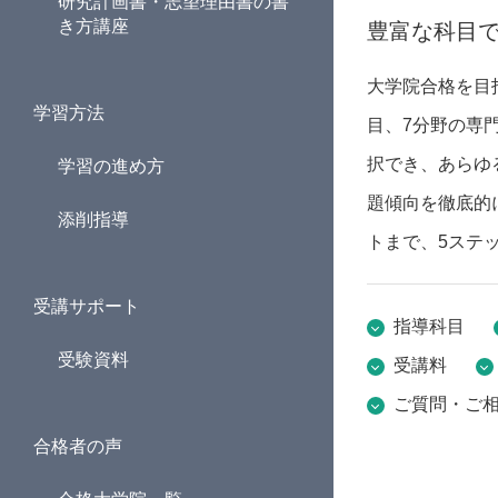
研究計画書・志望理由書の書
き方講座
豊富な科目
大学院合格を目
学習方法
目、7分野の専
択でき、あらゆ
学習の進め方
題傾向を徹底的
添削指導
トまで、5ステ
受講サポート
指導科目
受験資料
受講料
ご質問・ご
合格者の声