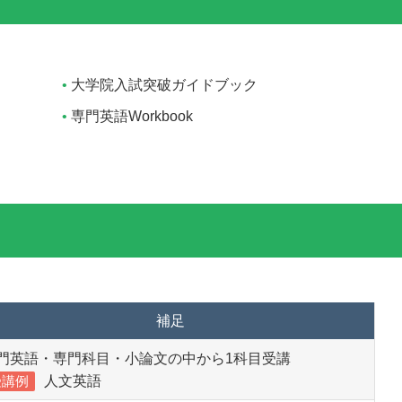
大学院入試突破ガイドブック
専門英語Workbook
補足
門英語・専門科目・小論文の中から1科目受講
受講例
人文英語