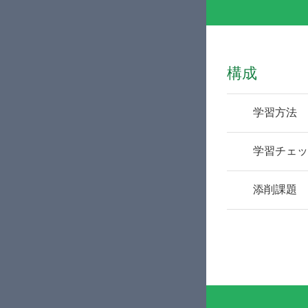
構成
学習方法
1
学習チェッ
2
添削課題
3